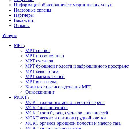
Информация об исполнителе медицинских услуг
Надзорные органы
Партнеры
Вакансии
Отзывы
Услуги
МРТ
МРТ головы
МРТ позвоночника
МРТ суставов
МРТ брюшной полости и забрюшинного пространс
МРТ малого таза
МРТ мягких тканей
МРТ всего тела
Комплексные исследования МРТ
Онкоскрининг
МСКТ
МСКТ головного мозга и костей черепа
МСКТ позвоночника
МСКТ костей, таза, суставов конечностей
МСКТ легких и органов грудной клетки
МСКТ органов брюшной полости и малого таза
МСКТ ангиография сосудов