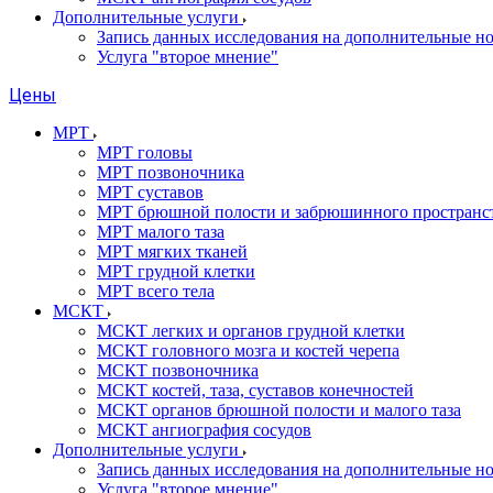
Дополнительные услуги
Запись данных исследования на дополнительные н
Услуга "второе мнение"
Цены
МРТ
МРТ головы
МРТ позвоночника
МРТ суставов
МРТ брюшной полости и забрюшинного пространс
МРТ малого таза
МРТ мягких тканей
МРТ грудной клетки
МРТ всего тела
МСКТ
МСКТ легких и органов грудной клетки
МСКТ головного мозга и костей черепа
МСКТ позвоночника
МСКТ костей, таза, суставов конечностей
МСКТ органов брюшной полости и малого таза
МСКТ ангиография сосудов
Дополнительные услуги
Запись данных исследования на дополнительные н
Услуга "второе мнение"