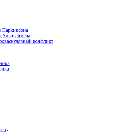
и Паркинсона
и Альцгеймера
йроваскулярный конфликт
ника
ника
тва