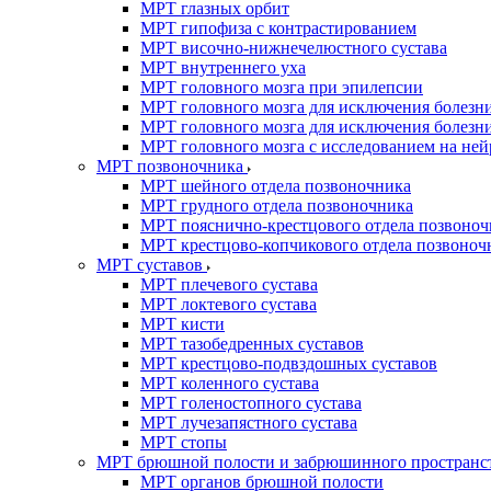
МРТ глазных орбит
МРТ гипофиза с контрастированием
МРТ височно-нижнечелюстного сустава
МРТ внутреннего уха
МРТ головного мозга при эпилепсии
МРТ головного мозга для исключения болезн
МРТ головного мозга для исключения болезн
МРТ головного мозга с исследованием на не
МРТ позвоночника
МРТ шейного отдела позвоночника
МРТ грудного отдела позвоночника
МРТ пояснично-крестцового отдела позвоноч
МРТ крестцово-копчикового отдела позвоноч
МРТ суставов
МРТ плечевого сустава
МРТ локтевого сустава
МРТ кисти
МРТ тазобедренных суставов
МРТ крестцово-подвздошных суставов
МРТ коленного сустава
МРТ голеностопного сустава
МРТ лучезапястного сустава
МРТ стопы
МРТ брюшной полости и забрюшинного пространс
МРТ органов брюшной полости