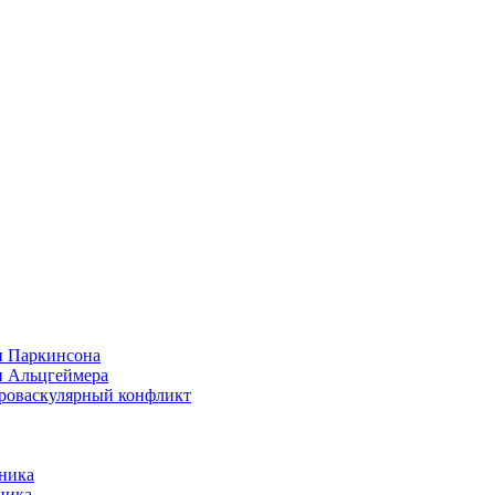
и Паркинсона
и Альцгеймера
йроваскулярный конфликт
ника
ника