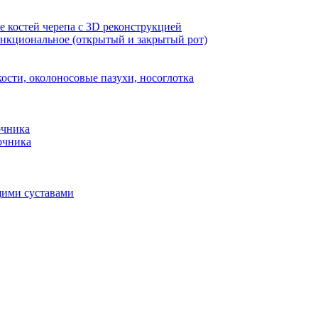
 костей черепа с 3D реконструкцией
кциональное (открытый и закрытый рот)
сти, околоносовые пазухи, носоглотка
очника
очника
ими суставами