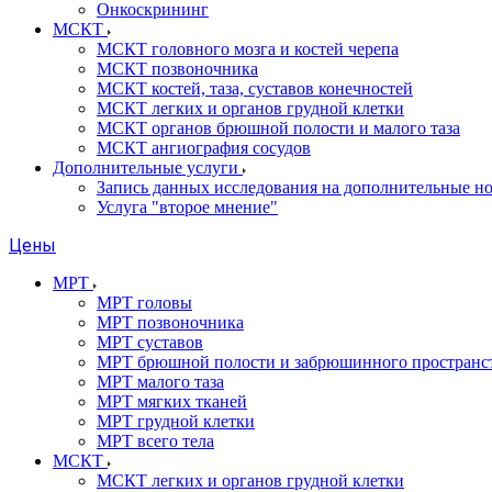
Онкоскрининг
МСКТ
МСКТ головного мозга и костей черепа
МСКТ позвоночника
МСКТ костей, таза, суставов конечностей
МСКТ легких и органов грудной клетки
МСКТ органов брюшной полости и малого таза
МСКТ ангиография сосудов
Дополнительные услуги
Запись данных исследования на дополнительные н
Услуга "второе мнение"
Цены
МРТ
МРТ головы
МРТ позвоночника
МРТ суставов
МРТ брюшной полости и забрюшинного пространс
МРТ малого таза
МРТ мягких тканей
МРТ грудной клетки
МРТ всего тела
МСКТ
МСКТ легких и органов грудной клетки