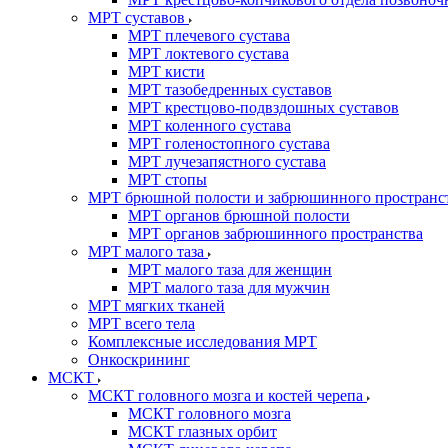
МРТ суставов
МРТ плечевого сустава
МРТ локтевого сустава
МРТ кисти
МРТ тазобедренных суставов
МРТ крестцово-подвздошных суставов
МРТ коленного сустава
МРТ голеностопного сустава
МРТ лучезапястного сустава
МРТ стопы
МРТ брюшной полости и забрюшинного пространс
МРТ органов брюшной полости
МРТ органов забрюшинного пространства
МРТ малого таза
МРТ малого таза для женщин
МРТ малого таза для мужчин
МРТ мягких тканей
МРТ всего тела
Комплексные исследования МРТ
Онкоскрининг
МСКТ
МСКТ головного мозга и костей черепа
МСКТ головного мозга
МСКТ глазных орбит