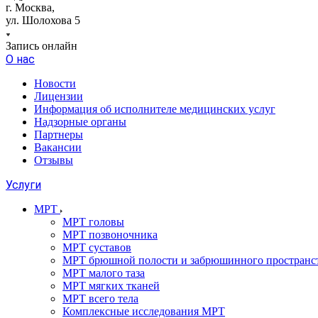
г. Москва,
ул. Шолохова 5
Запись онлайн
О нас
Новости
Лицензии
Информация об исполнителе медицинских услуг
Надзорные органы
Партнеры
Вакансии
Отзывы
Услуги
МРТ
МРТ головы
МРТ позвоночника
МРТ суставов
МРТ брюшной полости и забрюшинного пространс
МРТ малого таза
МРТ мягких тканей
МРТ всего тела
Комплексные исследования МРТ