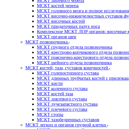
МСКТ лицевого черепа
МСКТ костей черепа
МСКТ головного мозга и полное исследование
МСКТ височно-нижнечелюстных суставов фун
МСКТ височных костей
МСКТ придаточных пазух носа
Комплексное МСКТ ЛОР органов: височные ко
МСКТ органов шеи
МСКТ позвоночника
МСКТ грудного отдела позвоночника
МСКТ крестцово-копчикового отдела позвон
МСКТ пояснично-крестцового отдела позвон
МСКТ шейного отдела позвоночника
МСКТ костей, таза, суставов конечностей
МСКТ голеностопного сустава
МСКТ длинных трубчатых костей с прилежащ
МСКТ кисти
МСКТ коленного сустава
МСКТ костей таза
МСКТ локтевого сустава
МСКТ лучезапястного сустава
МСКТ плечевого сустава
МСКТ стопы
МСКТ тазобедренных суставов
МСКТ легких и органов грудной клетки