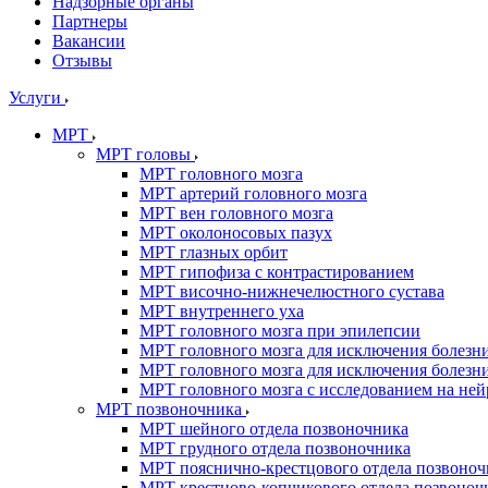
Надзорные органы
Партнеры
Вакансии
Отзывы
Услуги
МРТ
МРТ головы
МРТ головного мозга
МРТ артерий головного мозга
МРТ вен головного мозга
МРТ околоносовых пазух
МРТ глазных орбит
МРТ гипофиза с контрастированием
МРТ височно-нижнечелюстного сустава
МРТ внутреннего уха
МРТ головного мозга при эпилепсии
МРТ головного мозга для исключения болезн
МРТ головного мозга для исключения болезн
МРТ головного мозга с исследованием на не
МРТ позвоночника
МРТ шейного отдела позвоночника
МРТ грудного отдела позвоночника
МРТ пояснично-крестцового отдела позвоноч
МРТ крестцово-копчикового отдела позвоноч