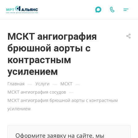
МСКТ ангиография
брюшной аорты с
контрастным
усилением
—
—
—
Главная
Услуги
МСКТ
—
МСКТ ангиография сосудов
МСКТ ангиография брюшной аорты с контрастным
усилением
Оформите заявку на сайте, мы