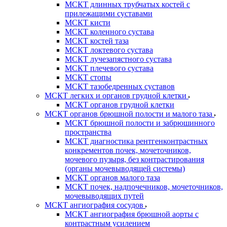
МСКТ длинных трубчатых костей с
прилежащими суставами
МСКТ кисти
МСКТ коленного сустава
МСКТ костей таза
МСКТ локтевого сустава
МСКТ лучезапястного сустава
МСКТ плечевого сустава
МСКТ стопы
МСКТ тазобедренных суставов
МСКТ легких и органов грудной клетки
МСКТ органов грудной клетки
МСКТ органов брюшной полости и малого таза
МСКТ брюшной полости и забрюшинного
пространства
МСКТ диагностика рентгенконтрастных
конкрементов почек, мочеточников,
мочевого пузыря, без контрастирования
(органы мочевыводящей системы)
МСКТ органов малого таза
МСКТ почек, надпочечников, мочеточников,
мочевыводящих путей
МСКТ ангиография сосудов
МСКТ ангиография брюшной аорты с
контрастным усилением