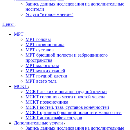
Запись данных исследования на дополнительные
носители
Услуга "второе мнение"
Цены
МРТ
МРТ головы
МРТ позвоночника
МРТ суставов
МРТ брюшной полости и забрюшинного
пространства
МРТ малого таза
МРТ мягких тканей
МРТ грудной клетки
МРТ всего тела
МСКТ
МСКТ легких и органов грудной клетки
МСКТ головного мозга и костей черепа
МСКТ позвоночника
МСКТ костей, таза, суставов конечностей
МСКТ органов брюшной полости и малого таза
МСКТ ангиография сосудов
Дополнительные услуги
Запись данных исследования на дополнительные