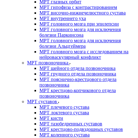
МРТ глазных орбит
МРТ гипофиза с контрастированием
МРТ височно-нижнечелюстного сустава
МРТ внутреннего уха
МРТ головного мозга при эпилепсии
МРТ головного мозга для исключения
болезни Паркинсона
МРТ головного мозга для исключения
болезни Альцгеймера
МРТ головного мозга с исследованием на
нейроваскулярный конфликт
МРТ позвоночника
МРТ шейного отдела позвоночника
МРТ грудного отдела позвоночника
МРТ пояснично-крестцового отдела
позвоночника
МРТ крестцово-копчикового отдела
позвоночника
МРТ суставов
МРТ плечевого сустава
МРТ локтевого сустава
МРТ кисти
МРТ тазобедренных суставов
МРТ крестцово-подвздошных суставов
МРТ коленного сустава