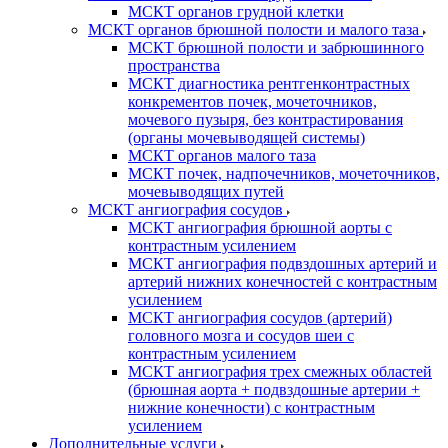
МСКТ органов грудной клетки
МСКТ органов брюшной полости и малого таза
МСКТ брюшной полости и забрюшинного
пространства
МСКТ диагностика рентгенконтрастных
конкрементов почек, мочеточников,
мочевого пузыря, без контрастирования
(органы мочевыводящей системы)
МСКТ органов малого таза
МСКТ почек, надпочечников, мочеточников,
мочевыводящих путей
МСКТ ангиография сосудов
МСКТ ангиография брюшной аорты с
контрастным усилением
МСКТ ангиография подвздошных артерий и
артерий нижних конечностей с контрастным
усилением
МСКТ ангиография сосудов (артерий)
головного мозга и сосудов шеи с
контрастным усилением
МСКТ ангиография трех смежных областей
(брюшная аорта + подвздошные артерии +
нижние конечности) с контрастным
усилением
Дополнительные услуги