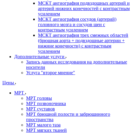
МСКТ ангиография подвздошных артерий и
артерий нижних конечностей с контрастным
усилением
МСКТ ангиография сосудов (артерий)
головного мозга и сосудов шеи с
контрастным усилением
МСКТ ангиография трех смежных областей
(брюшная аорта + подвздошные артерии +
нижние конечности) с контрастным
усилением
Дополнительные услуги
Запись данных исследования на дополнительные
носители
Услуга "второе мнение"
Цены
МРТ
МРТ головы
МРТ позвоночника
МРТ суставов
МРТ брюшной полости и забрюшинного
пространства
МРТ малого таза
МРТ мягких тканей