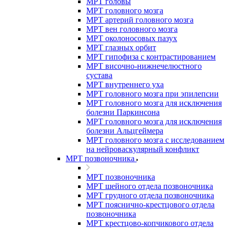
МРТ головы
МРТ головного мозга
МРТ артерий головного мозга
МРТ вен головного мозга
МРТ околоносовых пазух
МРТ глазных орбит
МРТ гипофиза с контрастированием
МРТ височно-нижнечелюстного
сустава
МРТ внутреннего уха
МРТ головного мозга при эпилепсии
МРТ головного мозга для исключения
болезни Паркинсона
МРТ головного мозга для исключения
болезни Альцгеймера
МРТ головного мозга с исследованием
на нейроваскулярный конфликт
МРТ позвоночника
МРТ позвоночника
МРТ шейного отдела позвоночника
МРТ грудного отдела позвоночника
МРТ пояснично-крестцового отдела
позвоночника
МРТ крестцово-копчикового отдела