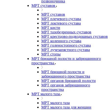
позвоночника
МРТ суставов
МРТ суставов
МРТ плечевого сустава
МРТ локтевого сустава
МРТ кисти
МРТ тазобедренных суставов
МРТ крестцово-подвздошных суставов
МРТ коленного сустава
МРТ голеностопного сустава
МРТ лучезапястного сустава
МРТ стопы
МРТ брюшной полости и забрюшинного
пространства
МРТ брюшной полости и
забрюшинного пространства
МРТ органов брюшной полости
МРТ органов забрюшинного
пространства
МРТ малого таза
МРТ малого таза
МРТ малого таза для женщин