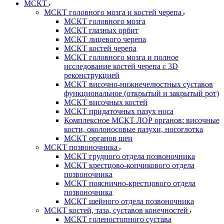
МСКТ
МСКТ головного мозга и костей черепа
МСКТ головного мозга
МСКТ глазных орбит
МСКТ лицевого черепа
МСКТ костей черепа
МСКТ головного мозга и полное
исследование костей черепа с 3D
реконструкцией
МСКТ височно-нижнечелюстных суставов
функциональное (открытый и закрытый рот)
МСКТ височных костей
МСКТ придаточных пазух носа
Комплексное МСКТ ЛОР органов: височные
кости, околоносовые пазухи, носоглотка
МСКТ органов шеи
МСКТ позвоночника
МСКТ грудного отдела позвоночника
МСКТ крестцово-копчикового отдела
позвоночника
МСКТ пояснично-крестцового отдела
позвоночника
МСКТ шейного отдела позвоночника
МСКТ костей, таза, суставов конечностей
МСКТ голеностопного сустава