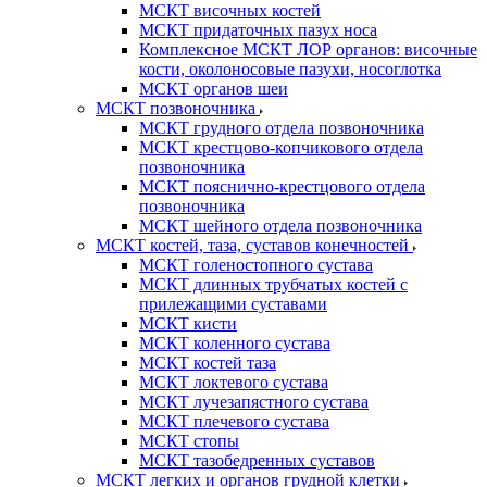
МСКТ височных костей
МСКТ придаточных пазух носа
Комплексное МСКТ ЛОР органов: височные
кости, околоносовые пазухи, носоглотка
МСКТ органов шеи
МСКТ позвоночника
МСКТ грудного отдела позвоночника
МСКТ крестцово-копчикового отдела
позвоночника
МСКТ пояснично-крестцового отдела
позвоночника
МСКТ шейного отдела позвоночника
МСКТ костей, таза, суставов конечностей
МСКТ голеностопного сустава
МСКТ длинных трубчатых костей с
прилежащими суставами
МСКТ кисти
МСКТ коленного сустава
МСКТ костей таза
МСКТ локтевого сустава
МСКТ лучезапястного сустава
МСКТ плечевого сустава
МСКТ стопы
МСКТ тазобедренных суставов
МСКТ легких и органов грудной клетки