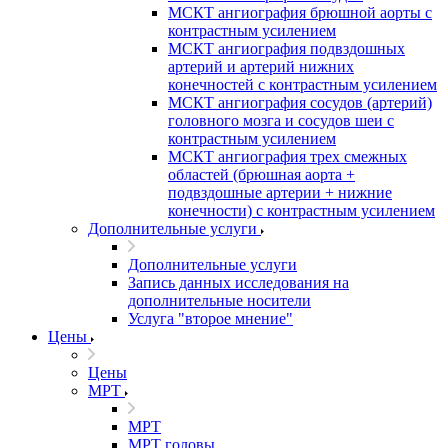
МСКТ ангиография брюшной аорты с
контрастным усилением
МСКТ ангиография подвздошных
артерий и артерий нижних
конечностей с контрастным усилением
МСКТ ангиография сосудов (артерий)
головного мозга и сосудов шеи с
контрастным усилением
МСКТ ангиография трех смежных
областей (брюшная аорта +
подвздошные артерии + нижние
конечности) с контрастным усилением
Дополнительные услуги
Дополнительные услуги
Запись данных исследования на
дополнительные носители
Услуга "второе мнение"
Цены
Цены
МРТ
МРТ
МРТ головы