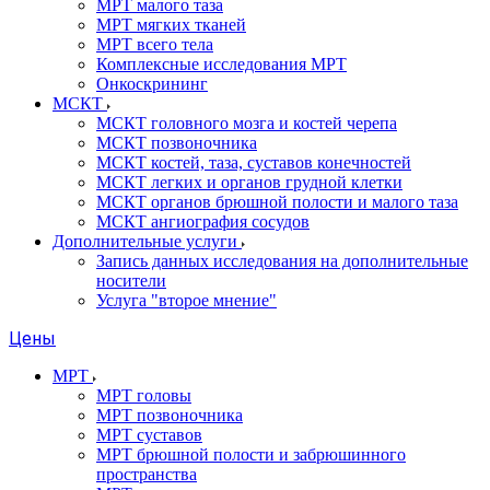
МРТ малого таза
МРТ мягких тканей
МРТ всего тела
Комплексные исследования МРТ
Онкоскрининг
МСКТ
МСКТ головного мозга и костей черепа
МСКТ позвоночника
МСКТ костей, таза, суставов конечностей
МСКТ легких и органов грудной клетки
МСКТ органов брюшной полости и малого таза
МСКТ ангиография сосудов
Дополнительные услуги
Запись данных исследования на дополнительные
носители
Услуга "второе мнение"
Цены
МРТ
МРТ головы
МРТ позвоночника
МРТ суставов
МРТ брюшной полости и забрюшинного
пространства