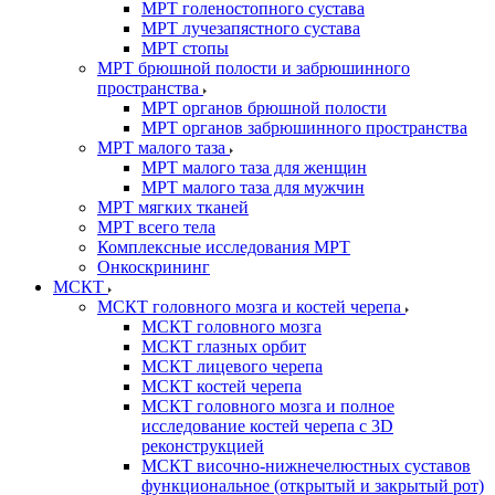
МРТ голеностопного сустава
МРТ лучезапястного сустава
МРТ стопы
МРТ брюшной полости и забрюшинного
пространства
МРТ органов брюшной полости
МРТ органов забрюшинного пространства
МРТ малого таза
МРТ малого таза для женщин
МРТ малого таза для мужчин
МРТ мягких тканей
МРТ всего тела
Комплексные исследования МРТ
Онкоскрининг
МСКТ
МСКТ головного мозга и костей черепа
МСКТ головного мозга
МСКТ глазных орбит
МСКТ лицевого черепа
МСКТ костей черепа
МСКТ головного мозга и полное
исследование костей черепа с 3D
реконструкцией
МСКТ височно-нижнечелюстных суставов
функциональное (открытый и закрытый рот)