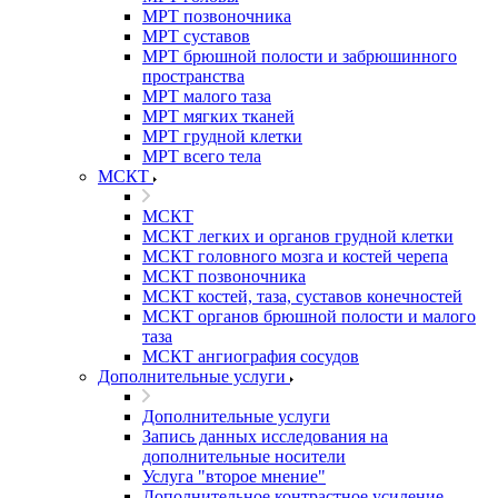
МРТ позвоночника
МРТ суставов
МРТ брюшной полости и забрюшинного
пространства
МРТ малого таза
МРТ мягких тканей
МРТ грудной клетки
МРТ всего тела
МСКТ
МСКТ
МСКТ легких и органов грудной клетки
МСКТ головного мозга и костей черепа
МСКТ позвоночника
МСКТ костей, таза, суставов конечностей
МСКТ органов брюшной полости и малого
таза
МСКТ ангиография сосудов
Дополнительные услуги
Дополнительные услуги
Запись данных исследования на
дополнительные носители
Услуга "второе мнение"
Дополнительное контрастное усиление