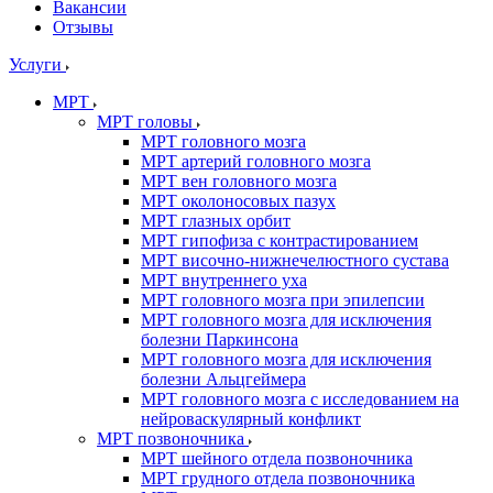
Вакансии
Отзывы
Услуги
МРТ
МРТ головы
МРТ головного мозга
МРТ артерий головного мозга
МРТ вен головного мозга
МРТ околоносовых пазух
МРТ глазных орбит
МРТ гипофиза с контрастированием
МРТ височно-нижнечелюстного сустава
МРТ внутреннего уха
МРТ головного мозга при эпилепсии
МРТ головного мозга для исключения
болезни Паркинсона
МРТ головного мозга для исключения
болезни Альцгеймера
МРТ головного мозга с исследованием на
нейроваскулярный конфликт
МРТ позвоночника
МРТ шейного отдела позвоночника
МРТ грудного отдела позвоночника