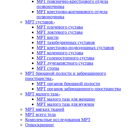
МРТ пояснично-крестцового отдела
позвоночника
МРТ крестцово-копчикового отдела
позвоночника
МРТ суставов
МРТ плечевого сустава
МРТ локтевого сустава
МРТ кисти
МРТ тазобедренных суставов
МРТ крестцово-подвздошных суставов
МРТ коленного сустава
МРТ голеностопного сустава
МРТ лучезапястного сустава
МРТ стопы
МРТ брюшной полости и забрюшинного
пространства
МРТ органов брюшной полости
МРТ органов забрюшинного пространства
МРТ малого таза
МРТ малого таза для женщин
МРТ малого таза для мужчин
МРТ мягких тканей
МРТ всего тела
Комплексные исследования МРТ
Онкоскрининг