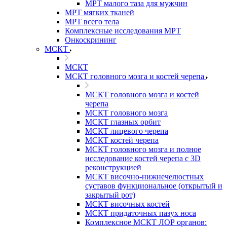
МРТ малого таза для мужчин
МРТ мягких тканей
МРТ всего тела
Комплексные исследования МРТ
Онкоскрининг
МСКТ
МСКТ
МСКТ головного мозга и костей черепа
МСКТ головного мозга и костей
черепа
МСКТ головного мозга
МСКТ глазных орбит
МСКТ лицевого черепа
МСКТ костей черепа
МСКТ головного мозга и полное
исследование костей черепа с 3D
реконструкцией
МСКТ височно-нижнечелюстных
суставов функциональное (открытый и
закрытый рот)
МСКТ височных костей
МСКТ придаточных пазух носа
Комплексное МСКТ ЛОР органов: